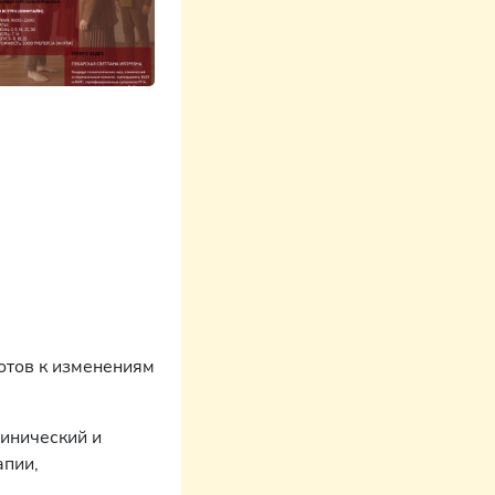
готов к изменениям
линический и
апии,