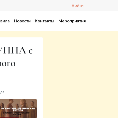
Войти
вила
Новости
Контакты
Мероприятия
УППА с
ного
ода