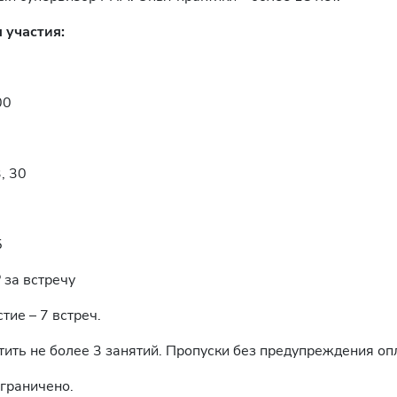
 участия:
00
3, 30
5
 за встречу
ие – 7 встреч.
тить не более 3 занятий. Пропуски без предупреждения оп
ограничено.