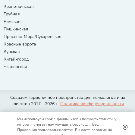
Кропоткинская
Трубная
Римская
Пушкинская
Проспект Мира/Сухаревская
Красные ворота
Курская
Китай-город
Чкаловская
Создаем гармоничное пространство для психологов и их
клиентов 2017 - 2026 г.
Политика конфиденциальности
Москва
Санкт-Петербург
Тюмень
Волгоград
Екатеринбург
Мы используем cookie-файлы, чтобы получить статистику,
Казань
Нижний Новгород
Новосибирск
Омск
Ростов-на-Дону
которая помогает нам улучшить сервис для Вас.
Самара
Уфа
Челябинск
Красноярск
Краснодар
Воронеж
Продолжая пользоваться сайтом, Вы даёте согласие на
Пермь
Саратов