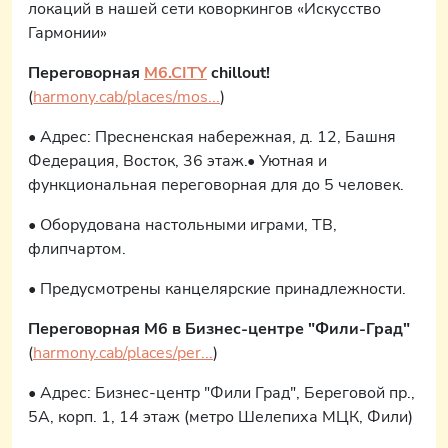
локаций в нашей сети коворкингов «Искусство
Гармонии» ⠀
Переговорная
M6.CITY
chillout!
(
harmony.cab/places/mos...
)
• Адрес: Пресненская набережная, д. 12, Башня
Федерация, Восток, 36 этаж.• Уютная и
функциональная переговорная для до 5 человек.
• Оборудована настольными играми, ТВ,
флипчартом.
• Предусмотрены канцелярские принадлежности.
Переговорная М6 в Бизнес-центре "Фили-Град"
(
harmony.cab/places/per...
)
• Адрес: Бизнес-центр "Фили Град", Береговой пр.,
5А, корп. 1, 14 этаж (метро Шелепиха МЦК, Фили)