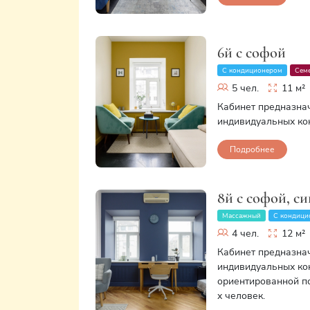
6й с софой
С кондиционером
Сем
5 чел.
11 м²
Кабинет предназна
индивидуальных кон
Подробнее
8й с софой, с
Массажный
С кондици
4 чел.
12 м²
Кабинет предназна
индивидуальных кон
ориентированной пс
х человек.