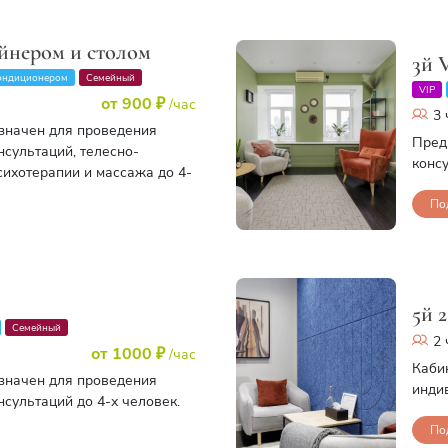
айнером и столом
3й 
ондиционером
Семейный
VIP
от 900 ₽
/час
3 
азначен для проведения
Пред
сультаций, телесно-
консу
ихотерапии и массажа до 4-
По
5й 
Семейный
2 
от 1000 ₽
/час
Каби
азначен для проведения
инди
сультаций до 4-х человек.
По