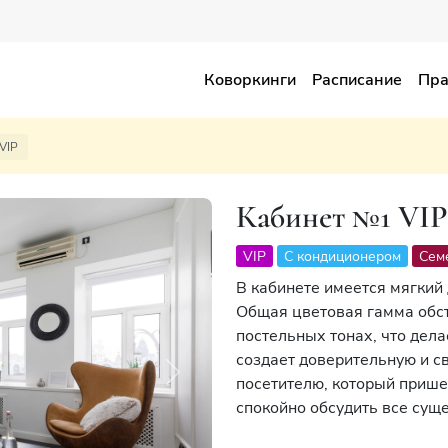
Коворкинги
Расписание
Пра
VIP
Кабинет №1 VIP
VIP
С кондиционером
Сем
В кабинете имеется мягкий 
Общая цветовая гамма обс
постельных тонах, что дел
создает доверительную и св
Next
посетителю, который пришел
спокойно обсудить все су