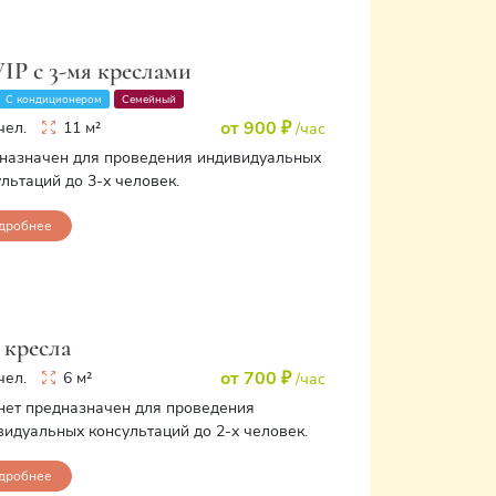
VIP c 3-мя креслами
С кондиционером
Семейный
от 900 ₽
чел.
11 м²
/час
назначен для проведения индивидуальных
льтаций до 3-х человек.
дробнее
2 кресла
от 700 ₽
чел.
6 м²
/час
нет предназначен для проведения
видуальных консультаций до 2-х человек.
дробнее