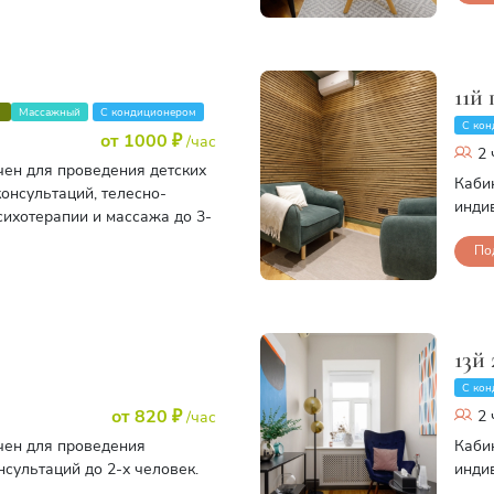
11й
в
Массажный
С кондиционером
С кон
от 1000 ₽
/час
2 
чен для проведения детских
Каби
онсультаций, телесно-
инди
ихотерапии и массажа до 3-
По
13й 
С кон
от 820 ₽
2 
/час
чен для проведения
Каби
сультаций до 2-х человек.
инди