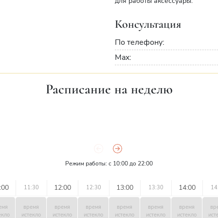
для работы аксессуары.
Консультация
По телефону:
Max:
Расписание на неделю
Режим работы: с 10:00 до 22:00
:00
12:00
13:00
14:00
11:30
12:30
13:30
14
емя
время
время
время
время
время
время
вр
екло
истекло
истекло
истекло
истекло
истекло
истекло
ист