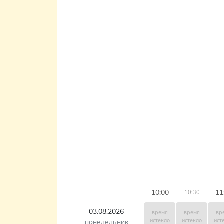
10:00
11
10:30
03.08.2026
время
время
вр
истекло
истекло
ист
понедельник