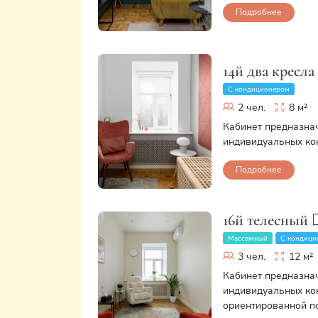
Подробнее
14й два кресла
С кондиционером
2 чел.
8 м²
Кабинет предназна
индивидуальных кон
Подробнее
16й телесный 💆
Массажный
С кондици
3 чел.
12 м²
Кабинет предназна
индивидуальных кон
ориентированной пс