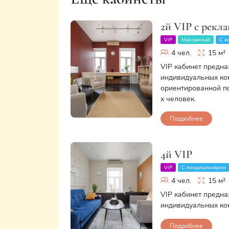
2й VIP с рекл
VIP
Массажный
С к
4 чел.
15 м²
VIP кабинет предн
индивидуальных кон
ориентированной пс
х человек.
Подробнее
4й VIP
VIP
С кондиционером
4 чел.
15 м²
VIP кабинет предн
индивидуальных кон
Подробнее