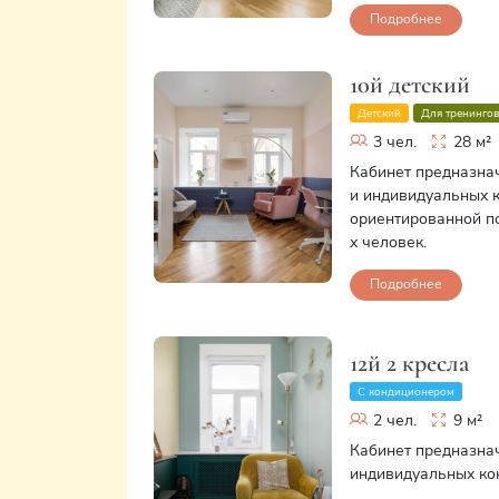
Подробнее
10й детский
Детский
Для тренинго
3 чел.
28 м²
Кабинет предназна
и индивидуальных к
ориентированной пс
х человек.
Подробнее
12й 2 кресла
С кондиционером
2 чел.
9 м²
Кабинет предназна
индивидуальных кон