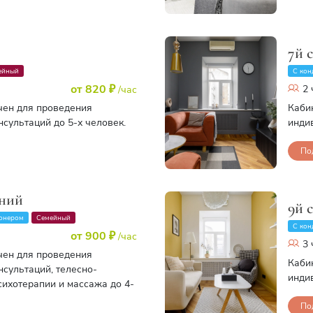
7й 
ейный
С кон
от 820 ₽
2 
/час
чен для проведения
Каби
сультаций до 5-х человек.
инди
По
иний
9й 
онером
Семейный
С кон
от 900 ₽
/час
3 
чен для проведения
Каби
сультаций, телесно-
инди
ихотерапии и массажа до 4-
По