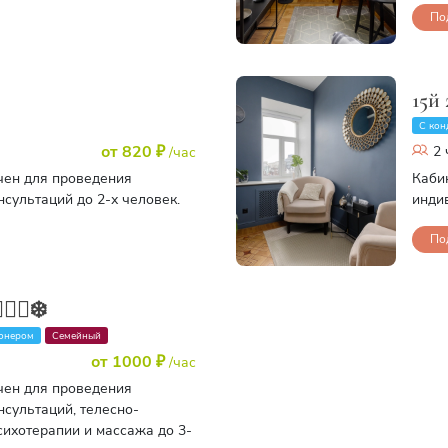
По
15й 
С кон
от 820 ₽
2 
/час
чен для проведения
Каби
сультаций до 2-х человек.
инди
По
‍♀️❄️
онером
Семейный
от 1000 ₽
/час
чен для проведения
сультаций, телесно-
ихотерапии и массажа до 3-