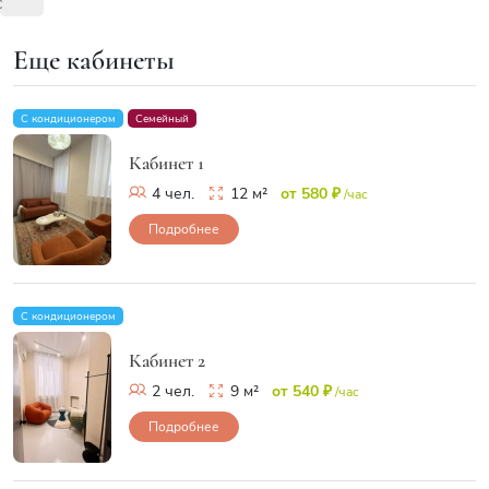
с
Еще кабинеты
С кондиционером
Семейный
Кабинет 1
4 чел.
12 м²
от 580 ₽
/час
Подробнее
С кондиционером
Кабинет 2
2 чел.
9 м²
от 540 ₽
/час
Подробнее