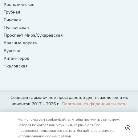
Кропоткинская
Трубная
Римская
Пушкинская
Проспект Мира/Сухаревская
Красные ворота
Курская
Китай-город
Чкаловская
Создаем гармоничное пространство для психологов и их
клиентов 2017 - 2026 г.
Политика конфиденциальности
Москва
Санкт-Петербург
Тюмень
Волгоград
Екатеринбург
Мы используем cookie-файлы, чтобы получить статистику,
Казань
Нижний Новгород
Новосибирск
Омск
Ростов-на-Дону
которая помогает нам улучшить сервис для Вас.
Самара
Уфа
Челябинск
Красноярск
Краснодар
Воронеж
Продолжая пользоваться сайтом, Вы даёте согласие на
Пермь
Саратов
использование cookie-файлов.