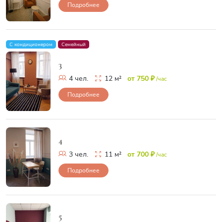
Подробнее
С кондиционером
Семейный
3
4 чел.
12 м²
от 750 ₽
/час
Подробнее
4
3 чел.
11 м²
от 700 ₽
/час
Подробнее
5