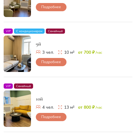
Подробнее
VIP
С кондиционером
Семейный
9й
3 чел.
10 м²
от 700 ₽
/час
Подробнее
VIP
Семейный
10й
4 чел.
13 м²
от 800 ₽
/час
Подробнее