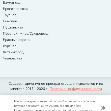
Бауманская
Кропоткинская
Трубная
Римская
Пушкинская
Проспект Мира/Сухаревская
Красные ворота
Курская
Китай-город
Чкаловская
Создаем гармоничное пространство для психологов и их
клиентов 2017 - 2026 г.
Политика конфиденциальности
Москва
Санкт-Петербург
Тюмень
Волгоград
Екатеринбург
Мы используем cookie-файлы, чтобы получить статистику,
Казань
Нижний Новгород
Новосибирск
Омск
Ростов-на-Дону
которая помогает нам улучшить сервис для Вас.
Самара
Уфа
Челябинск
Красноярск
Краснодар
Воронеж
Продолжая пользоваться сайтом, Вы даёте согласие на
Пермь
Саратов