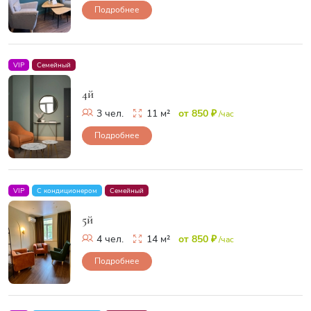
Подробнее
VIP
Семейный
4й
3 чел.
11 м²
от 850 ₽
/час
Подробнее
VIP
С кондиционером
Семейный
5й
4 чел.
14 м²
от 850 ₽
/час
Подробнее