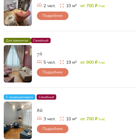
2 чел.
10 м²
от 700 ₽
/час
Подробнее
Для тренингов
Семейный
7й
5 чел.
19 м²
от 900 ₽
/час
Подробнее
С кондиционером
Семейный
8й
3 чел.
10 м²
от 700 ₽
/час
Подробнее