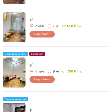
2й
2 чел.
7 м²
от 650 ₽
/час
Подробнее
С кондиционером
Семейный
3й
4 чел.
9 м²
от 750 ₽
/час
Подробнее
С кондиционером
5й