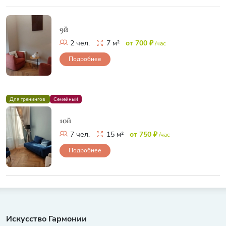
9й
2 чел.
7 м²
от 700 ₽
/час
Подробнее
Для тренингов
Семейный
10й
7 чел.
15 м²
от 750 ₽
/час
Подробнее
Искусство Гармонии