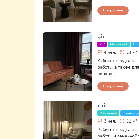
Подробнее
9й
VIP
Массажный
С к
4 чел.
14 м²
Кабинет предназна
работы, а также для
человек).
Подробнее
11й
Массажный
С кондици
3 чел.
11 м²
Кабинет предназна
работы и семейной 