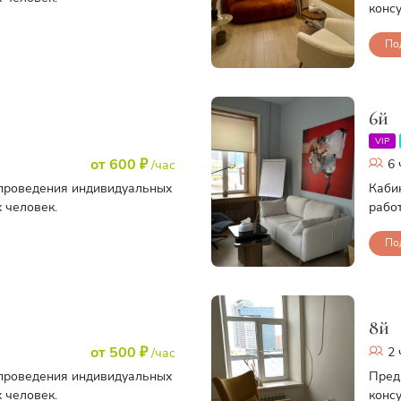
консу
По
6й
VIP
от 600 ₽
6 
/час
проведения индивидуальных
Каби
х человек.
работ
По
8й
от 500 ₽
2 
/час
проведения индивидуальных
Пред
х человек.
консу