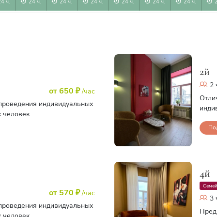
24 ч.
24 ч.
24 ч.
24 ч.
24 ч.
24 ч.
24 ч.
2й
2 
от 650 ₽
/час
Отли
проведения индивидуальных
инди
х человек.
По
4й
Семе
от 570 ₽
/час
3 
проведения индивидуальных
Пред
х человек.