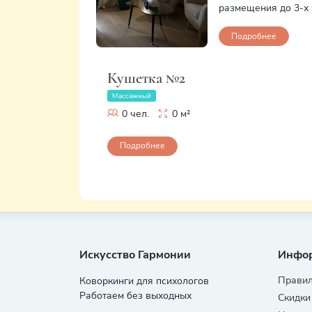
размещения до 3-х 
Подробнее
Кушетка №2
Массажный
0 чел.
0 м²
Подробнее
Искусство Гармонии
Инфо
Правил
Коворкинги для психологов
Работаем без выходных
Скидки