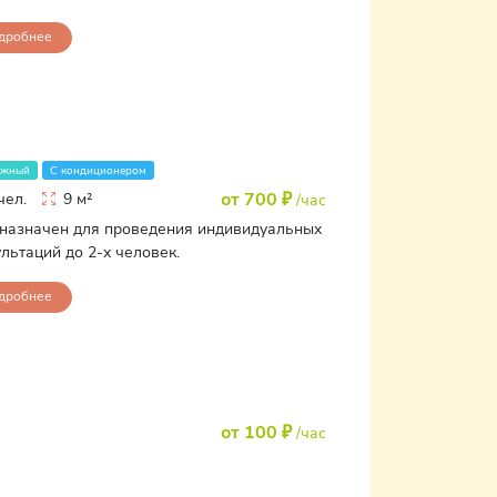
дробнее
ажный
С кондиционером
от 700 ₽
чел.
9 м²
/час
назначен для проведения индивидуальных
льтаций до 2-х человек.
дробнее
от 100 ₽
/час