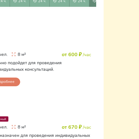
24 ч.
24 ч.
24 ч.
24 ч.
24 ч.
24 ч.
24 ч.
от 600 ₽
чел.
8 м²
/час
чно подойдет для проведения
видуальных консультаций.
дробнее
йный
от 670 ₽
чел.
8 м²
/час
назначен для проведения индивидуальных