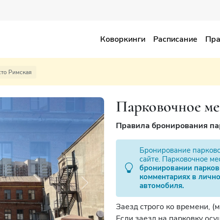
Коворкинги
Расписание
Пра
то Римская
Парковочное ме
Правила бронирования па
Бронирование парковоч
сайте. Парковочное ме
бронировании парково
комментариях в лично
автомобиля.
Next
Заезд строго ко времени, (м
Если заезд на парковку осу