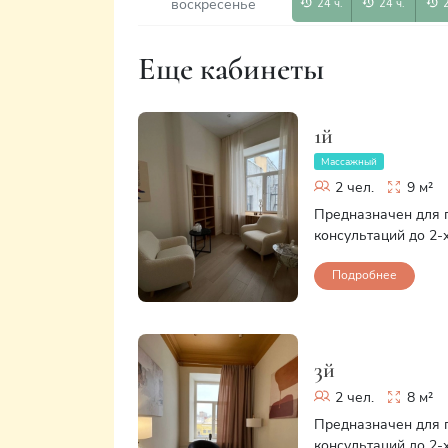
воскресенье
24 ч.
24 ч.
Еще кабинеты
1й
Массажный
2 чел.
9 м²
Предназначен для 
консультаций до 2-
Подробнее
3й
2 чел.
8 м²
Предназначен для 
консультаций до 2-