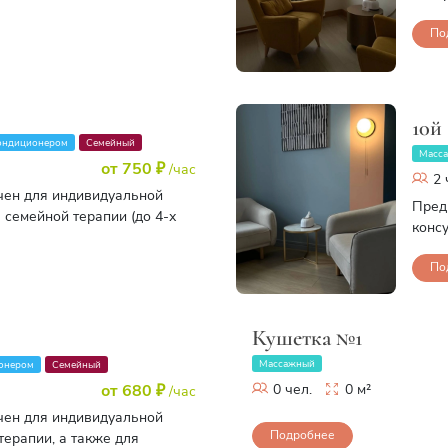
По
10й
ондиционером
Семейный
Масс
от 750 ₽
/час
2 
чен для индивидуальной
Пред
 семейной терапии (до 4-х
консу
По
Кушетка №1
Массажный
онером
Семейный
0 чел.
0 м²
от 680 ₽
/час
чен для индивидуальной
Подробнее
терапии, а также для