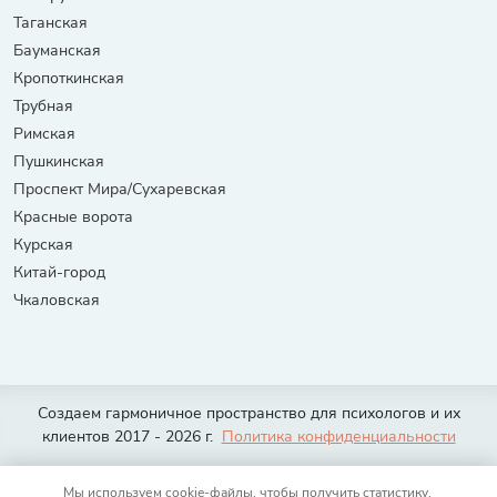
Таганская
Бауманская
Кропоткинская
Трубная
Римская
Пушкинская
Проспект Мира/Сухаревская
Красные ворота
Курская
Китай-город
Чкаловская
Создаем гармоничное пространство для психологов и их
клиентов 2017 - 2026 г.
Политика конфиденциальности
Москва
Санкт-Петербург
Тюмень
Волгоград
Екатеринбург
Мы используем cookie-файлы, чтобы получить статистику,
Казань
Нижний Новгород
Новосибирск
Омск
Ростов-на-Дону