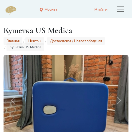
Войти
Москва
Кушетка US Medica
Главная
Центры
Достоевская / Новослободская
Кушетка US Medica
Previous
Next