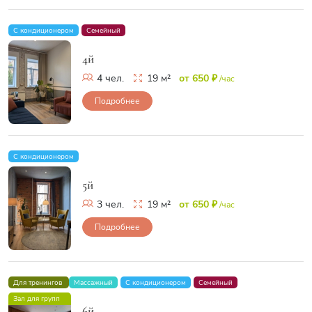
С кондиционером
Семейный
4й
4 чел.
19 м²
от 650 ₽
/час
Подробнее
С кондиционером
5й
3 чел.
19 м²
от 650 ₽
/час
Подробнее
Для тренингов
Массажный
С кондиционером
Семейный
Зал для групп
6й