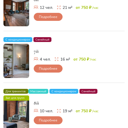
12 чел.
21 м²
от 750 ₽
/час
Подробнее
С кондиционером
Семейный
7й
4 чел.
16 м²
от 750 ₽
/час
Подробнее
Для тренингов
Массажный
С кондиционером
Семейный
Зал для групп
8й
10 чел.
19 м²
от 750 ₽
/час
Подробнее