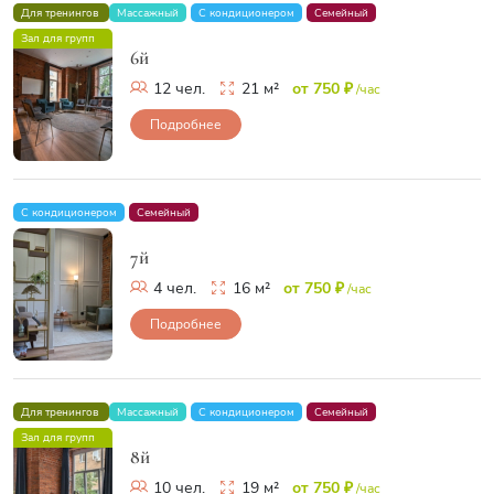
Для тренингов
Массажный
С кондиционером
Семейный
Зал для групп
6й
12 чел.
21 м²
от 750 ₽
/час
Подробнее
С кондиционером
Семейный
7й
4 чел.
16 м²
от 750 ₽
/час
Подробнее
Для тренингов
Массажный
С кондиционером
Семейный
Зал для групп
8й
10 чел.
19 м²
от 750 ₽
/час