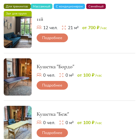
Для тренингов
Массажный
С кондиционером
Семейный
Зал для групп
11й
12 чел.
21 м²
от 700 ₽
/час
Подробнее
Кушетка "Бордо"
0 чел.
0 м²
от 100 ₽
/час
Подробнее
Кушетка "Беж"
0 чел.
0 м²
от 100 ₽
/час
Подробнее