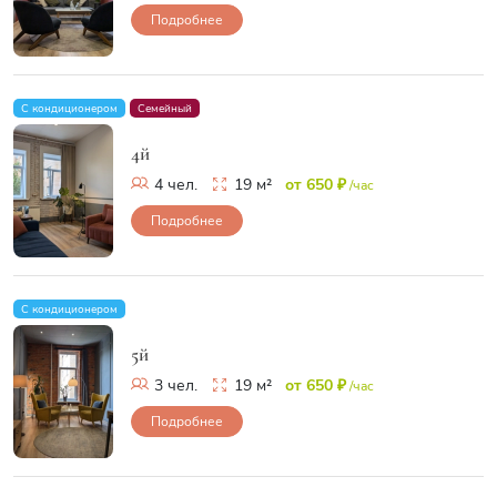
Подробнее
С кондиционером
Семейный
4й
4 чел.
19 м²
от 650 ₽
/час
Подробнее
С кондиционером
5й
3 чел.
19 м²
от 650 ₽
/час
Подробнее