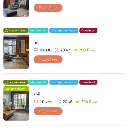
Подробнее
Для тренингов
Массажный
С кондиционером
Семейный
9й
4 чел.
20 м²
от 700 ₽
/час
Подробнее
Для тренингов
Массажный
С кондиционером
Семейный
Зал для групп
10й
10 чел.
20 м²
от 700 ₽
/час
Подробнее