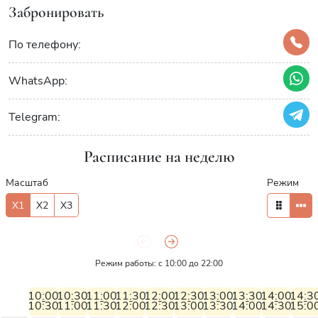
Забронировать
По телефону:
WhatsApp:
Telegram:
Расписание на неделю
Масштаб
Режим
X1
X2
X3
Режим работы: с 10:00 до 22:00
10:00
10:30
11:00
11:30
12:00
12:30
13:00
13:30
14:00
14:3
-
-
-
-
-
-
-
-
-
-
10:30
11:00
11:30
12:00
12:30
13:00
13:30
14:00
14:30
15:0