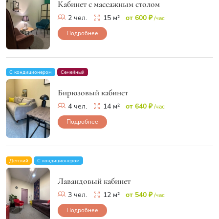
Кабинет с массажным столом
2 чел.
15 м²
от 600 ₽
/час
Подробнее
С кондиционером
Семейный
Бирюзовый кабинет
4 чел.
14 м²
от 640 ₽
/час
Подробнее
Детский
С кондиционером
Лавандовый кабинет
3 чел.
12 м²
от 540 ₽
/час
Подробнее