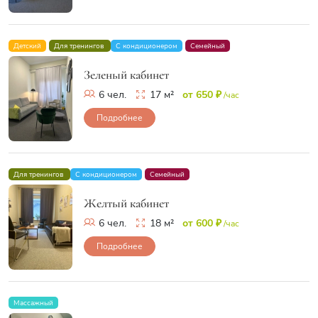
Детский
Для тренингов
С кондиционером
Семейный
Зеленый кабинет
6 чел.
17 м²
от 650 ₽
/час
Подробнее
Для тренингов
С кондиционером
Семейный
Желтый кабинет
6 чел.
18 м²
от 600 ₽
/час
Подробнее
Массажный