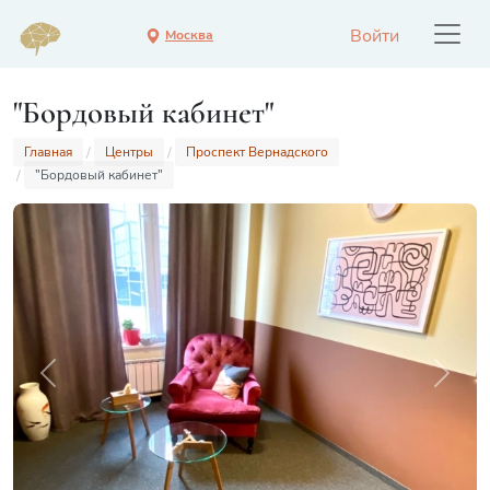
Войти
Москва
"Бордовый кабинет"
Главная
Центры
Проспект Вернадского
"Бордовый кабинет"
Previous
Next