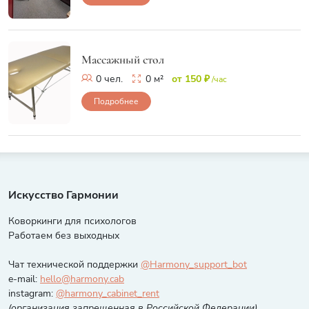
Массажный стол
0 чел.
0 м²
от 150 ₽
/час
Подробнее
Искусство Гармонии
Коворкинги для психологов
Работаем без выходных
Чат технической поддержки
@Harmony_support_bot
e-mail:
hello@harmony.cab
instagram:
@harmony_cabinet_rent
(организация запрещенная в Российской Федерации)