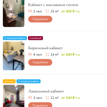
Кабинет с массажным столом
2 чел.
15 м²
от 600 ₽
/час
Подробнее
С кондиционером
Семейный
Бирюзовый кабинет
4 чел.
14 м²
от 640 ₽
/час
Подробнее
Детский
С кондиционером
Лавандовый кабинет
3 чел.
12 м²
от 540 ₽
/час
Подробнее