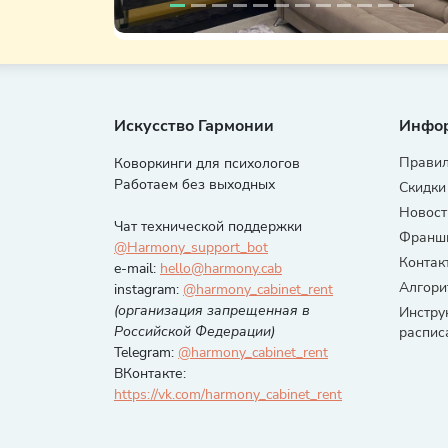
Искусство Гармонии
Инфо
Правил
Коворкинги для психологов
Работаем без выходных
Скидки
Новост
Чат технической поддержки
Франши
@Harmony_support_bot
Контак
e-mail:
hello@harmony.cab
Алгори
instagram:
@harmony_cabinet_rent
(организация запрещенная в
Инстру
Российской Федерации)
распис
Telegram:
@harmony_cabinet_rent
ВКонтакте:
https://vk.com/harmony_cabinet_rent