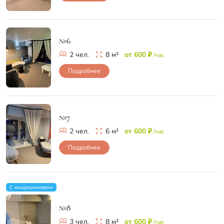
№6
2 чел.
8 м²
от 600 ₽
/час
Подробнее
№7
2 чел.
6 м²
от 600 ₽
/час
Подробнее
С кондиционером
№8
3 чел.
8 м²
от 600 ₽
/час