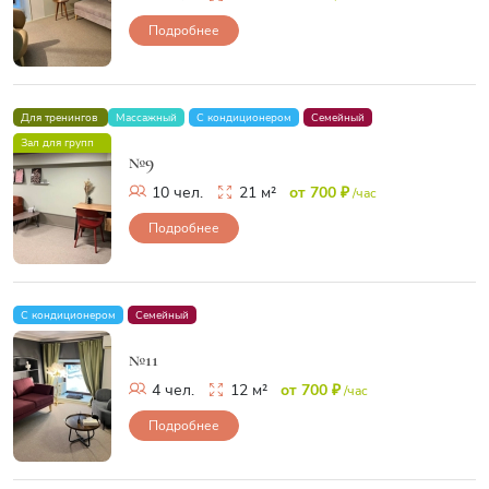
Подробнее
Для тренингов
Массажный
С кондиционером
Семейный
Зал для групп
№9
10 чел.
21 м²
от 700 ₽
/час
Подробнее
С кондиционером
Семейный
№11
4 чел.
12 м²
от 700 ₽
/час
Подробнее