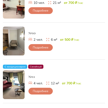
10 чел.
21 м²
от 700 ₽
/час
Подробнее
№10
2 чел.
6 м²
от 500 ₽
/час
Подробнее
С кондиционером
Семейный
№11
4 чел.
12 м²
от 700 ₽
/час
Подробнее