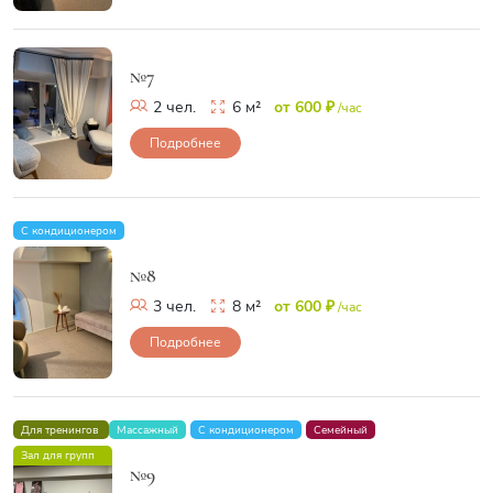
№7
2 чел.
6 м²
от 600 ₽
/час
Подробнее
С кондиционером
№8
3 чел.
8 м²
от 600 ₽
/час
Подробнее
Для тренингов
Массажный
С кондиционером
Семейный
Зал для групп
№9