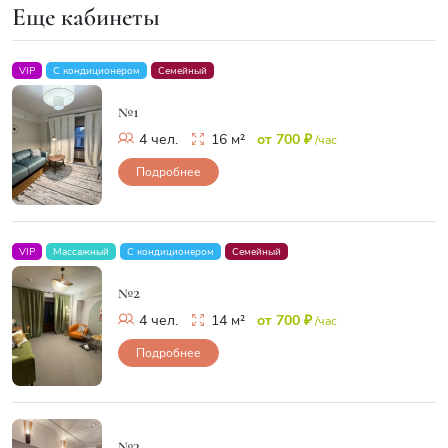
Еще кабинеты
VIP
С кондиционером
Семейный
№1
4 чел.
16 м²
от 700 ₽
/час
Подробнее
VIP
Массажный
С кондиционером
Семейный
№2
4 чел.
14 м²
от 700 ₽
/час
Подробнее
№3