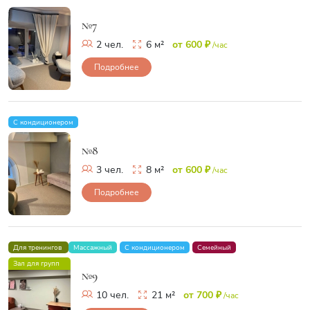
№7
2 чел.
6 м²
от 600 ₽
/час
Подробнее
С кондиционером
№8
3 чел.
8 м²
от 600 ₽
/час
Подробнее
Для тренингов
Массажный
С кондиционером
Семейный
Зал для групп
№9
10 чел.
21 м²
от 700 ₽
/час