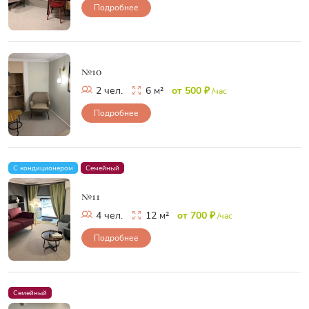
Подробнее
№10
2 чел.
6 м²
от 500 ₽
/час
Подробнее
С кондиционером
Семейный
№11
4 чел.
12 м²
от 700 ₽
/час
Подробнее
Семейный