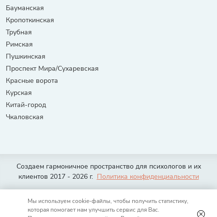
Бауманская
Кропоткинская
Трубная
Римская
Пушкинская
Проспект Мира/Сухаревская
Красные ворота
Курская
Китай-город
Чкаловская
Создаем гармоничное пространство для психологов и их
клиентов 2017 - 2026 г.
Политика конфиденциальности
Москва
Санкт-Петербург
Тюмень
Волгоград
Екатеринбург
Мы используем cookie-файлы, чтобы получить статистику,
Казань
Нижний Новгород
Новосибирск
Омск
Ростов-на-Дону
которая помогает нам улучшить сервис для Вас.
Самара
Уфа
Челябинск
Красноярск
Краснодар
Воронеж