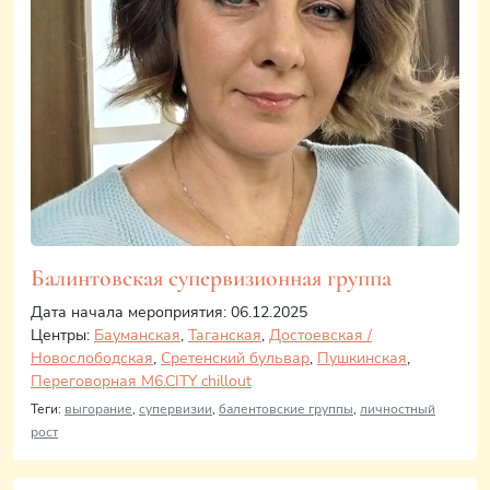
Балинтовская супервизионная группа
Дата начала мероприятия: 06.12.2025
Центры:
Бауманская
,
Таганская
,
Достоевская /
Новослободская
,
Сретенский бульвар
,
Пушкинская
,
Переговорная M6.CITY chillout
Теги:
выгорание
,
супервизии
,
балентовские группы
,
личностный
рост