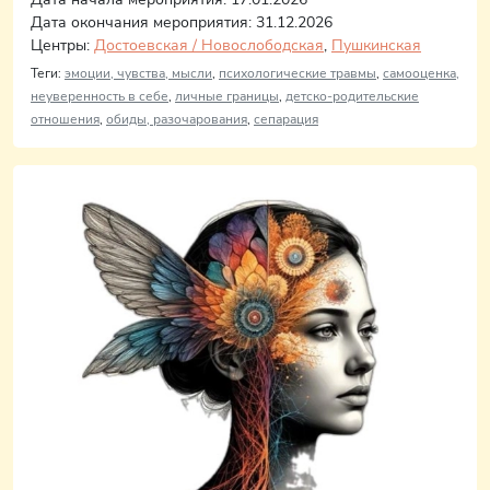
Дата окончания мероприятия: 31.12.2026
Центры:
Достоевская / Новослободская
,
Пушкинская
Теги:
эмоции, чувства, мысли
,
психологические травмы
,
самооценка,
неуверенность в себе
,
личные границы
,
детско-родительские
отношения
,
обиды, разочарования
,
сепарация