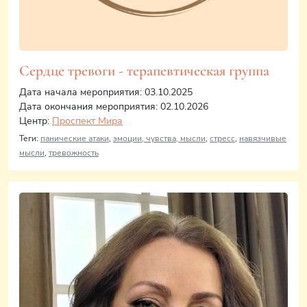
Сердце тревоги - терапевтическая группа
Дата начала мероприятия: 03.10.2025
Дата окончания мероприятия: 02.10.2026
Центр:
Проспект Мира
Теги:
панические атаки
,
эмоции, чувства, мысли
,
стресс
,
навязчивые
мысли
,
тревожность