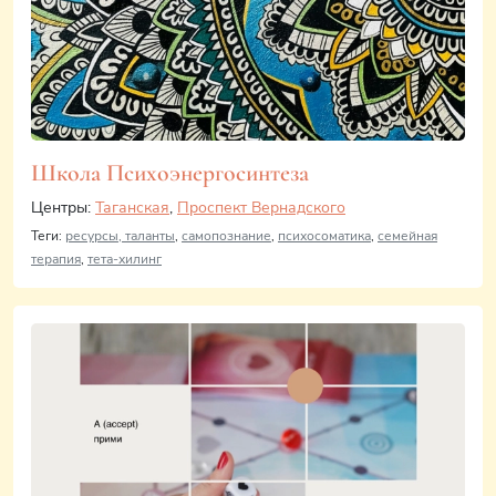
Школа Психоэнергосинтеза
Центры:
Таганская
,
Проспект Вернадского
Теги:
ресурсы, таланты
,
самопознание
,
психосоматика
,
семейная
терапия
,
тета-хилинг