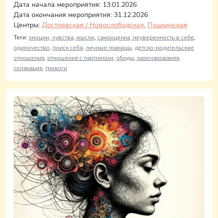
Дата начала мероприятия: 13.01.2026
Дата окончания мероприятия: 31.12.2026
Центры:
Достоевская / Новослободская
,
Пушкинская
Теги:
эмоции, чувства, мысли
,
самооценка, неуверенность в себе
,
одиночество
,
поиск себя
,
личные границы
,
детско-родительские
отношения
,
отношения с партнером
,
обиды, разочарования
,
сепарация
,
тревоги