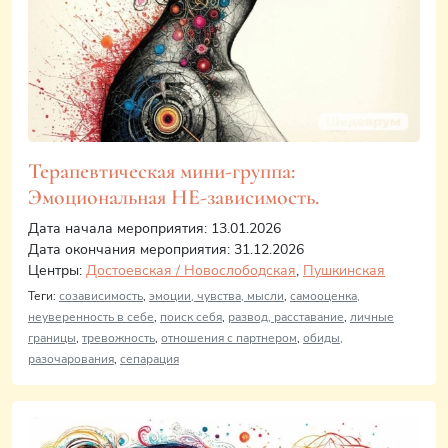
Терапевтическая мини-группа:
Эмоциональная НЕ-зависимость.
Дата начала мероприятия: 13.01.2026
Дата окончания мероприятия: 31.12.2026
Центры:
Достоевская / Новослободская
,
Пушкинская
Теги:
созависимость
,
эмоции, чувства, мысли
,
самооценка,
неуверенность в себе
,
поиск себя
,
развод, расставание
,
личные
границы
,
тревожность
,
отношения с партнером
,
обиды,
разочарования
,
сепарация