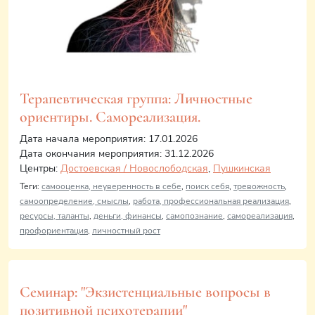
Терапевтическая группа: Личностные
ориентиры. Самореализация.
Дата начала мероприятия: 17.01.2026
Дата окончания мероприятия: 31.12.2026
Центры:
Достоевская / Новослободская
,
Пушкинская
Теги:
самооценка, неуверенность в себе
,
поиск себя
,
тревожность
,
самоопределение, смыслы
,
работа, профессиональная реализация
,
ресурсы, таланты
,
деньги, финансы
,
самопознание
,
самореализация
,
профориентация
,
личностный рост
Семинар: "Экзистенциальные вопросы в
позитивной психотерапии"