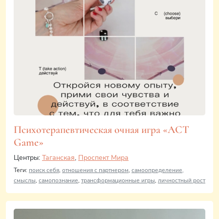
Психотерапевтическая очная игра «ACT
Game»
Центры:
Таганская
,
Проспект Мира
Теги:
поиск себя
,
отношения с партнером
,
самоопределение,
смыслы
,
самопознание
,
трансформационные игры
,
личностный рост